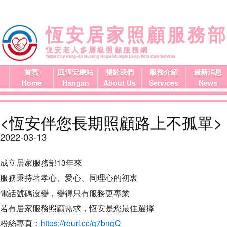
恆安居家照顧服務
恆安老人多層級照顧服務網
Taipei City Hang-An Nursing Home Multiple Long-Term Care Services
首頁
回恆安總站
關於我們
服務介紹
最新消息
Home
Hangan
About Us
Services
News
<恆安伴您長期照顧路上不孤單>
2022-03-13
成立居家服務部13年來
服務秉持著孝心、愛心、同理心的初衷
電話號碼沒變，變得只有服務更專業
若有居家服務照顧需求，恆安是您最佳選擇
粉絲專頁：
https://reurl.cc/g7bngQ