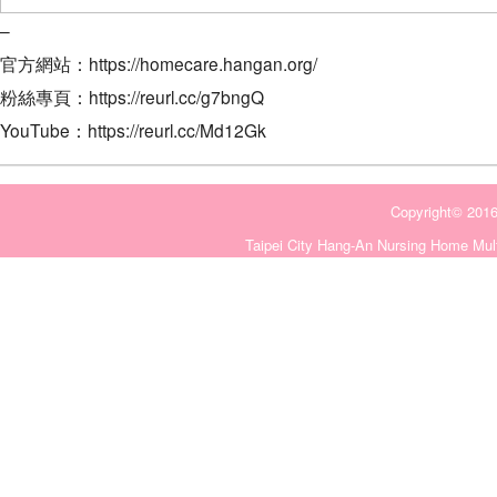
–
官方網站：https://homecare.hangan.org/
粉絲專頁：https://reurl.cc/g7bngQ
YouTube：https://reurl.cc/Md12Gk
Copyright©
Taipei City Hang-An Nursing Home Mult