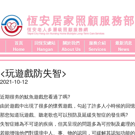
恆安居家照顧服務
恆安老人多層級照顧服務網
Taipei City Hang-An Nursing Home Multiple Long-Term Care Services
首頁
回恆安總站
關於我們
服務介紹
最新消息
Home
Hangan
About Us
Services
News
<玩遊戲防失智>
2021-10-12
近期很夯的魷魚遊戲您看過了嗎?
由於遊戲中出現了很多的懷舊遊戲，勾起了許多人小時候的回憶
那您知道玩遊戲、聽老歌也可以預防及延緩失智症的發生嗎?
失智症雖為不可逆的疾病，但其呈現的問題多為可控制及處理的
若能增強他們對環境中人、事、物的認同，可緩解其認知功能的